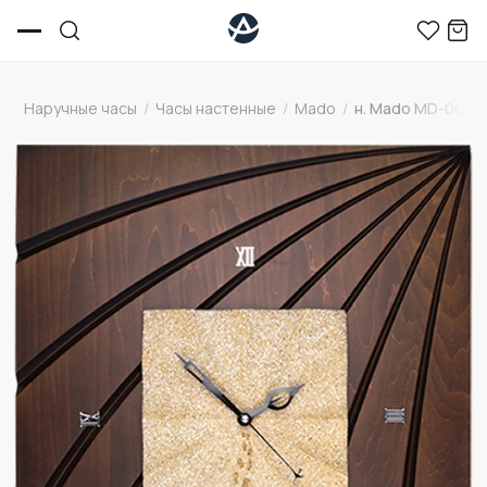
Наручные часы
/
Часы настенные
/
Mado
/
н. Mado MD-004