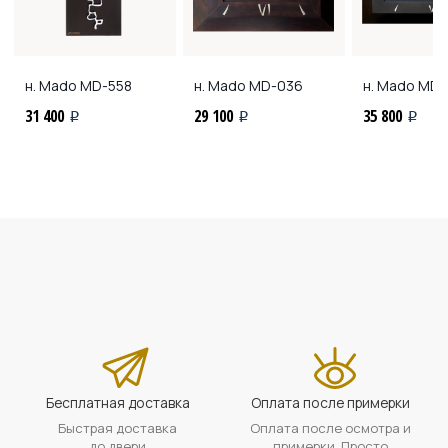
н. Mado
MD-558
н. Mado
MD-036
н. Mado
MD-
31 400
29 100
35 800
i
i
i
Бесплатная доставка
Оплата после примерки
Быстрая доставка
Оплата после осмотра и
до двери
примерки. Просто