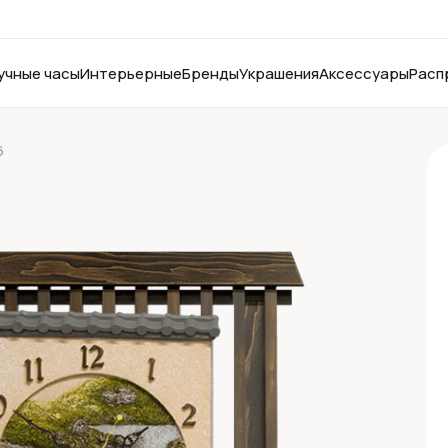
учные часы
Интерьерные
Бренды
Украшения
Аксессуары
Расп
6