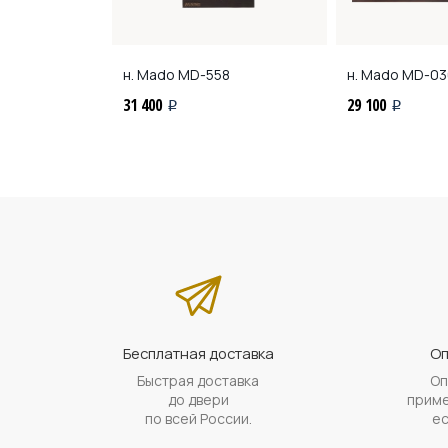
н. Mado
MD-558
н. Mado
MD-03
31 400
29 100
i
i
Бесплатная доставка
Оп
Быстрая доставка
Оп
до двери
приме
по всей России.
ес