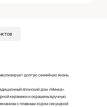
нктов
имволизирует долгую семейную жизнь,
адиционный японский дом «Минка».
рной керамики и окрашены вручную.
механизм с плавным ходом секундной