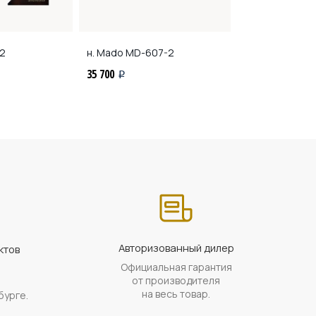
2
н. Mado
MD-607-2
35 700
i
Авторизованный дилер
ктов
Официальная гарантия
а
от производителя
на весь товар.
бурге.