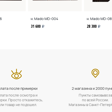
6
н. Mado
MD-004
н. Mado
MD-08
31 600
28 300
i
i
лата после примерки
2 магазина и 2000 пун
лата после осмотра и
Пункты самовывоз
рки. Просто откажитесь,
по всей России.
ли товар не подошел.
Магазины в Санкт-Петер