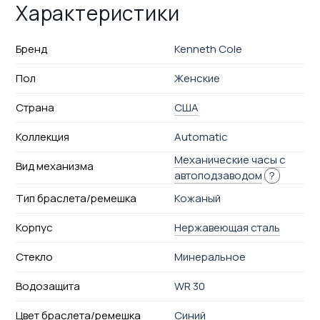
Характеристики
Бренд
Kenneth Cole
Пол
Женские
Страна
США
Коллекция
Automatic
Механические часы с
Вид механизма
автоподзаводом
?
Тип браслета/ремешка
Кожаный
Корпус
Нержавеющая сталь
Стекло
Минеральное
Водозащита
WR 30
Цвет браслета/ремешка
Синий