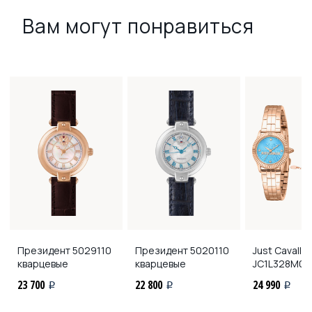
Вам могут понравиться
Президент
5029110
Президент
5020110
Just Cavalli
кварцевые
кварцевые
JC1L328M0
23 700
22 800
24 990
i
i
i