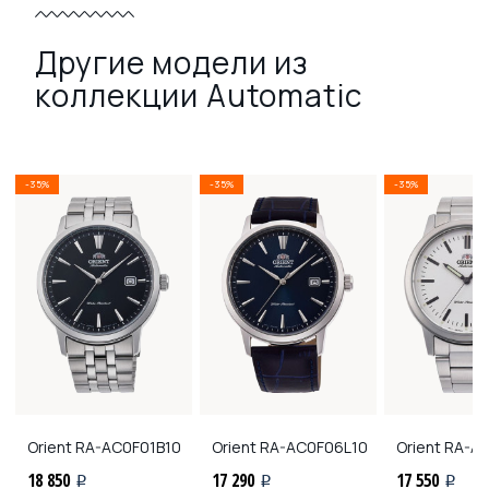
Другие модели из
коллекции Automatic
-35%
-35%
-35%
Orient
RA-AC0F01B10
Orient
RA-AC0F06L10
Orient
RA-AA
18 850
17 290
17 550
i
i
i