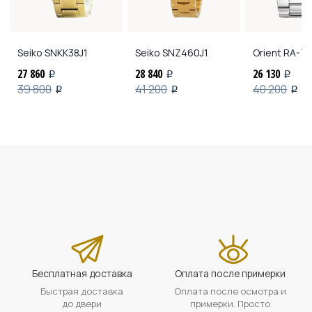
Seiko
SNKK38J1
Seiko
SNZ460J1
Orient
RA-TX
27 860
28 840
26 130
i
i
i
39 800
41 200
40 200
i
i
i
Бесплатная доставка
Оплата после примерки
Быстрая доставка
Оплата после осмотра и
до двери
примерки. Просто