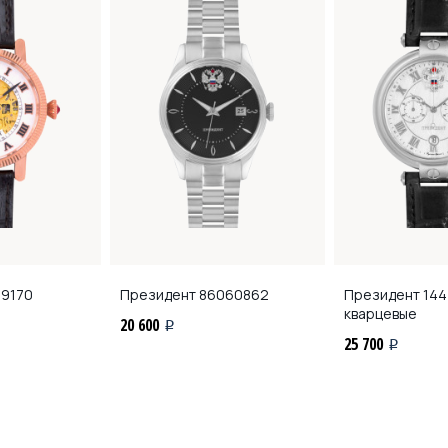
9170
Президент
86060862
Президент
144
кварцевые
20 600
i
25 700
i