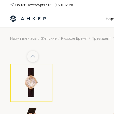
Санкт-Петербург
+7 (800) 301-12-28
Нар
Наручные часы
/
Женские
/
Русское Время
/
Президент
/
Previous