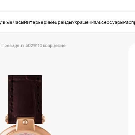
учные часы
Интерьерные
Бренды
Украшения
Аксессуары
Расп
Президент 5029110 кварцевые