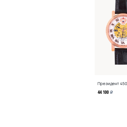
Президент
450
44 100
i