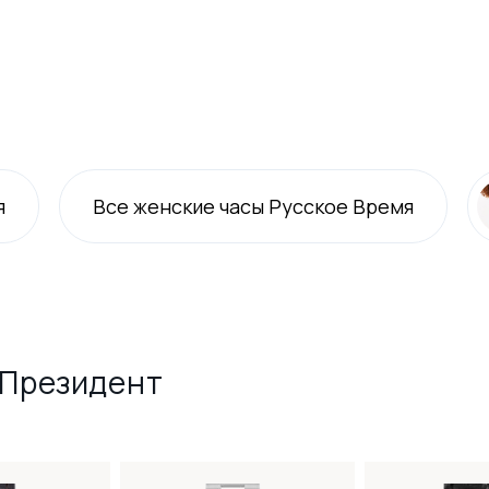
я
Все
женские
часы Русское Время
 Президент