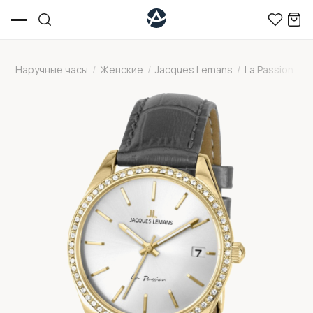
Наручные часы
/
Женские
/
Jacques Lemans
/
La Passion
/
J