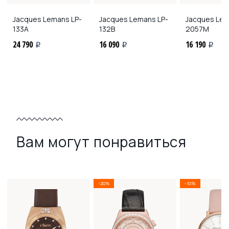
Jacques Lemans
LP-
Jacques Lemans
LP-
Jacques Le
133A
132B
2057M
24 790
16 090
16 190
i
i
i
Вам могут понравиться
-20%
-10%