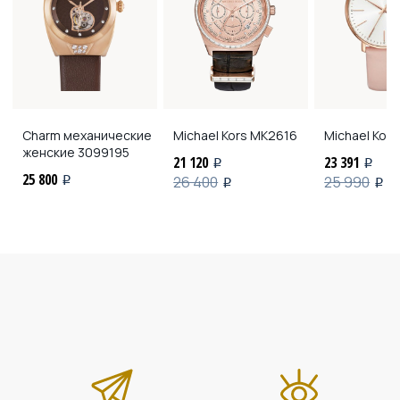
Charm механические
Michael Kors
MK2616
Michael Kors
женские
3099195
21 120
23 391
i
i
25 800
26 400
25 990
i
i
i