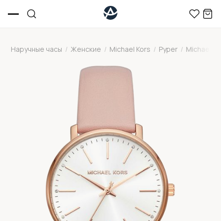
Наручные часы
/
Женские
/
Michael Kors
/
Pyper
/
Michael K