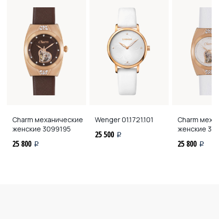
Charm механические
Wenger
01.1721.101
Charm меха
женские
3099195
женские
30
25 500
i
25 800
25 800
i
i