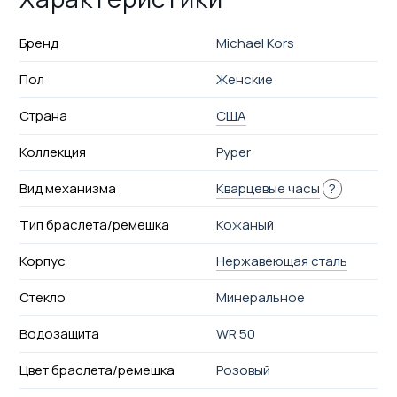
Бренд
Michael Kors
Пол
Женские
Страна
США
Коллекция
Pyper
Вид механизма
Кварцевые часы
?
Тип браслета/ремешка
Кожаный
Корпус
Нержавеющая сталь
Стекло
Минеральное
Водозащита
WR 50
Цвет браслета/ремешка
Розовый