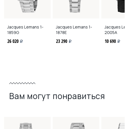
Jacques Lemans
1-
Jacques Lemans
1-
Jacques Le
1859G
1878E
2005A
26 020
23 290
10 690
i
i
i
Вам могут понравиться