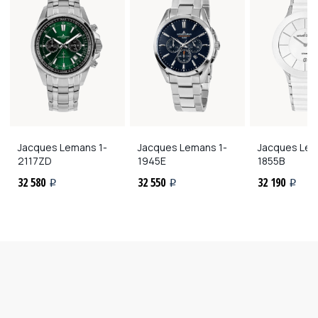
Jacques Lemans
1-
Jacques Lemans
1-
Jacques Le
2117ZD
1945E
1855B
32 580
32 550
32 190
i
i
i