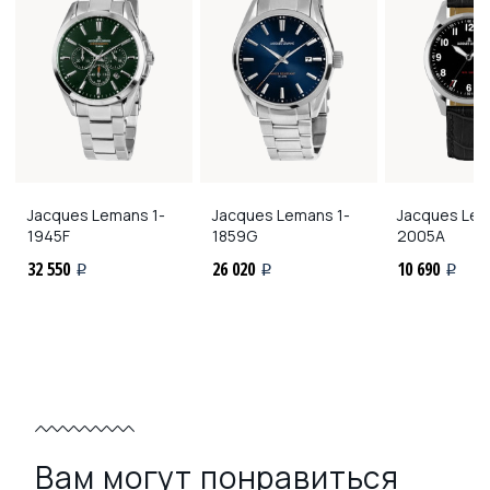
Jacques Lemans
1-
Jacques Lemans
1-
Jacques Le
1945F
1859G
2005A
32 550
26 020
10 690
i
i
i
Вам могут понравиться