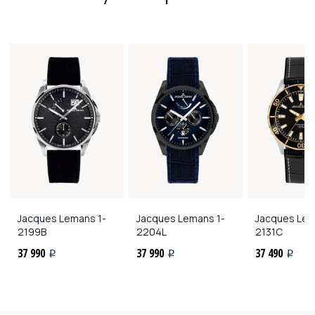
Jacques Lemans
1-
Jacques Lemans
1-
Jacques Le
2199B
2204L
2131C
37 990
37 990
37 490
i
i
i