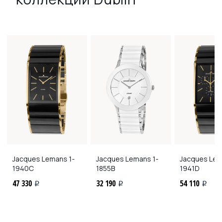
Jacques Lemans
1-
Jacques Lemans
1-
Jacques Le
1940C
1855B
1941D
47 330
32 190
54 110
i
i
i