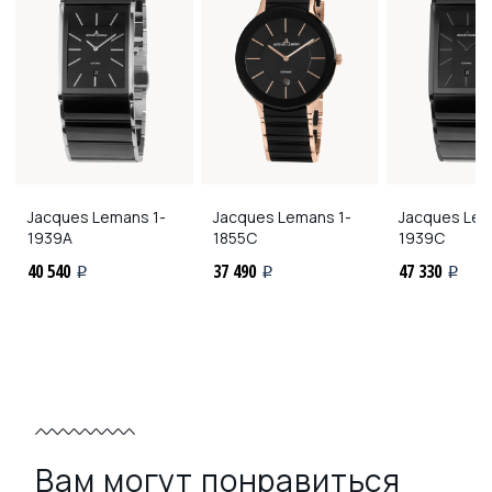
Jacques Lemans
1-
Jacques Lemans
1-
Jacques Le
1939A
1855C
1939C
40 540
37 490
47 330
i
i
i
Вам могут понравиться