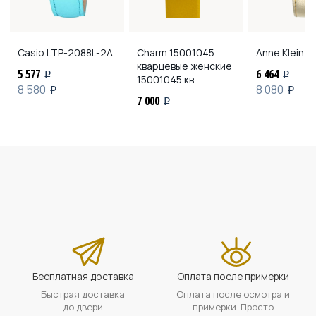
Casio
LTP-2088L-2A
Charm 15001045
Anne Klein
2
кварцевые женские
5 577
6 464
i
i
15001045 кв.
8 580
8 080
i
i
7 000
i
Бесплатная доставка
Оплата после примерки
Быстрая доставка
Оплата после осмотра и
до двери
примерки. Просто