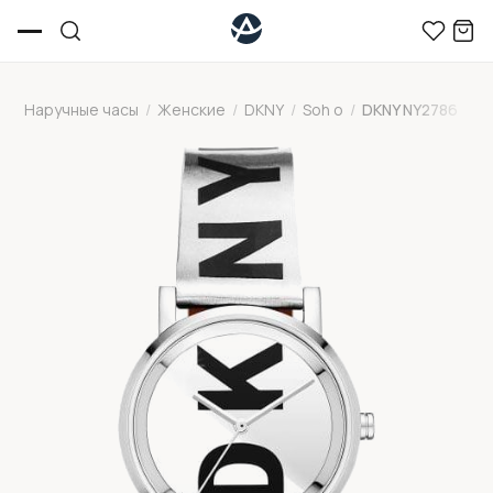
Наручные часы
/
Женские
/
DKNY
/
Soh o
/
DKNY NY2786