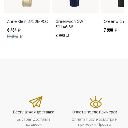
Anne Klein
2752MPGD
Greenwich
GW
Greenwich
GW
301.46.56
6 464
7 990
i
i
8 990
8 080
i
i
Бесплатная доставка
Оплата после примерки
Быстрая доставка
Оплата после осмотра и
до двери
примерки. Просто