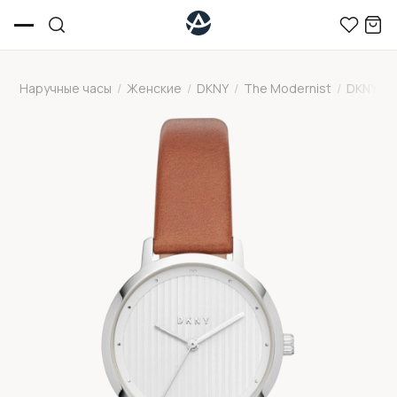
Наручные часы
/
Женские
/
DKNY
/
The Modernist
/
DKNY NY