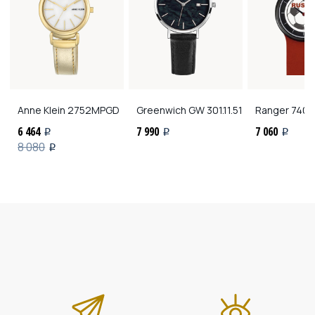
Anne Klein
2752MPGD
Greenwich
GW 301.11.51
Ranger
74015
6 464
7 990
7 060
i
i
i
8 080
i