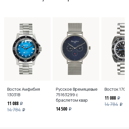
Восток Амфибия
Русское Времяцевые
Восток
1700
13031В
75163299 с
11 088
i
браслетом квар
11 088
14 784
i
i
14 500
14 784
i
i