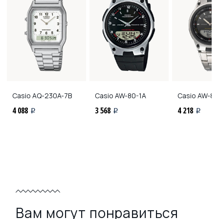
Casio
AQ-230A-7B
Casio
AW-80-1A
Casio
AW-80
4 088
3 568
4 218
i
i
i
Вам могут понравиться