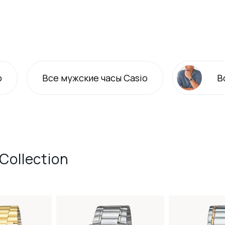
o
Все
мужские
часы Casio
В
Collection