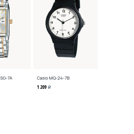
5SG-7A
Casio
MQ-24-7B
Casio
W-800H
1 209
2 553
i
i