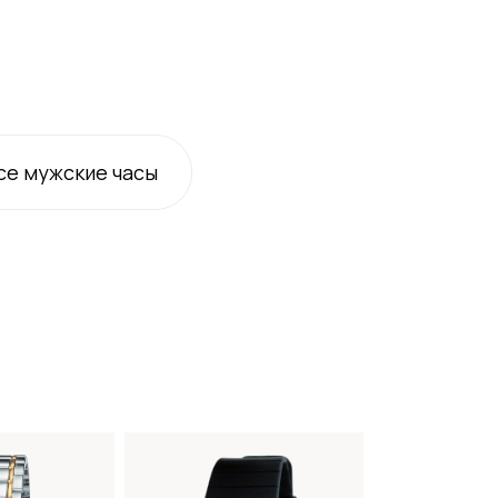
се
мужские
часы