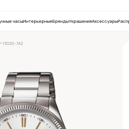
учные часы
Интерьерные
Бренды
Украшения
Аксессуары
Расп
P-1302D-7A2