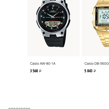
1A
Casio
AW-80-1A
Casio
DB-360G
3 568
5 843
i
i