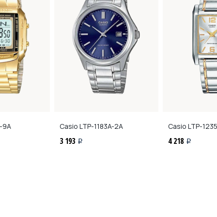
-9A
Casio
LTP-1183A-2A
Casio
LTP-123
3 193
4 218
i
i