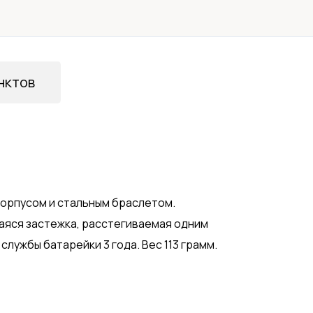
нктов
корпусом и стальным браслетом.
аяся застежка, расстегиваемая одним
лужбы батарейки 3 года. Вес 113 грамм.