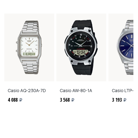
Casio
AQ-230A-7D
Casio
AW-80-1A
Casio
LTP-11
4 088
3 568
3 193
i
i
i