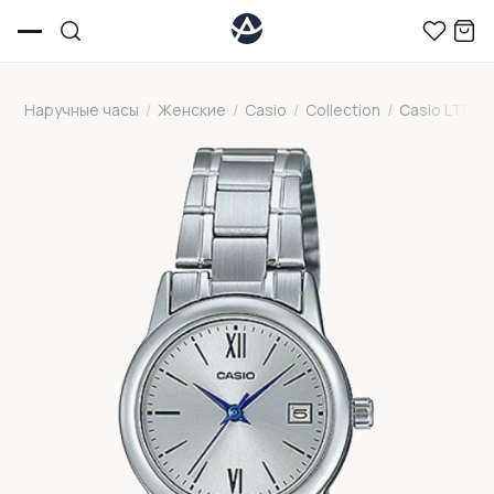
Наручные часы
/
Женские
/
Casio
/
Collection
/
Casio LTP-