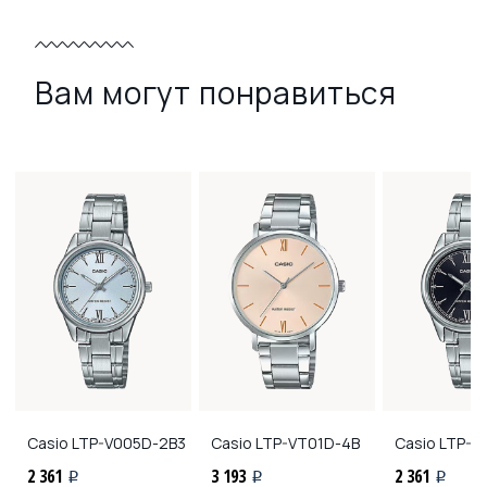
Вам могут понравиться
Casio
LTP-V005D-2B3
Casio
LTP-VT01D-4B
Casio
LTP-V
2 361
3 193
2 361
i
i
i