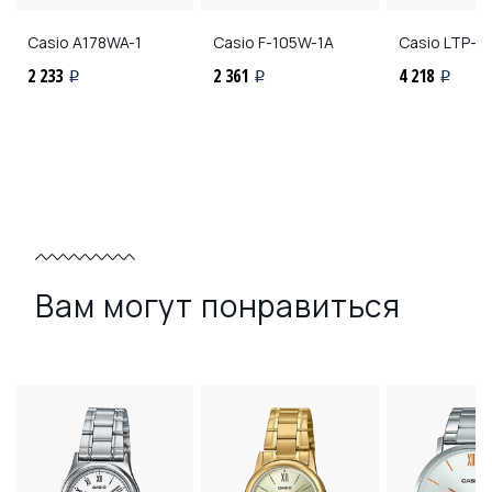
Casio
A178WA-1
Casio
F-105W-1A
Casio
LTP-1
2 233
2 361
4 218
i
i
i
Вам могут понравиться