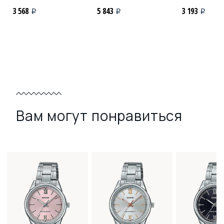
3 568
5 843
3 193
i
i
i
Вам могут понравиться