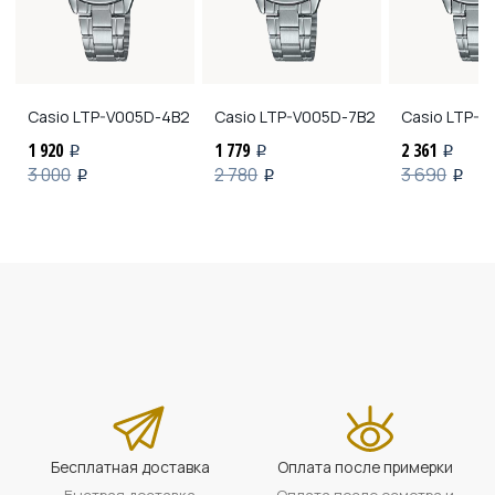
Casio
LTP-V005D-4B2
Casio
LTP-V005D-7B2
Casio
LTP-V
1 920
1 779
2 361
i
i
i
3 000
2 780
3 690
i
i
i
Бесплатная доставка
Оплата после примерки
Быстрая доставка
Оплата после осмотра и