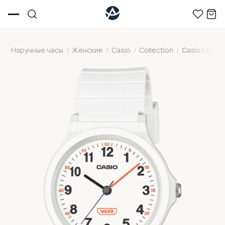
Наручные часы
/
Женские
/
Casio
/
Collection
/
Casio LQ-24