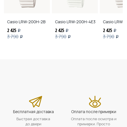
Casio
LRW-200H-2B
Casio
LRW-200H-4E3
Casio
LRW-2
2 425
2 425
2 425
i
i
i
3 790
3 790
3 790
i
i
i
Бесплатная доставка
Оплата после примерки
Быстрая доставка
Оплата после осмотра и
до двери
примерки. Просто