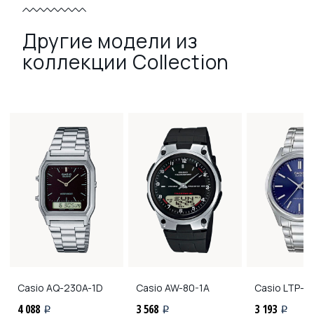
Другие модели из
коллекции Collection
Casio
AQ-230A-1D
Casio
AW-80-1A
Casio
LTP-11
4 088
3 568
3 193
i
i
i