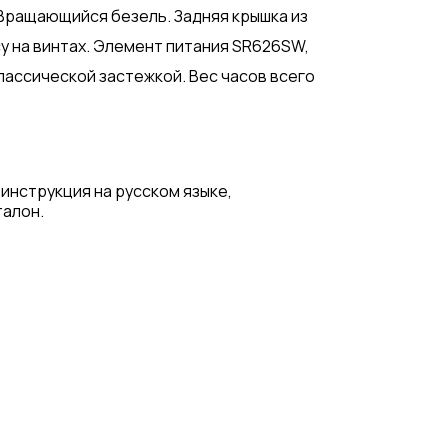
 Вращающийся безель. Задняя крышка из
у на винтах. Элемент питания SR626SW,
классической застежкой. Вес часов всего
 инструкция на русском языке,
талон.