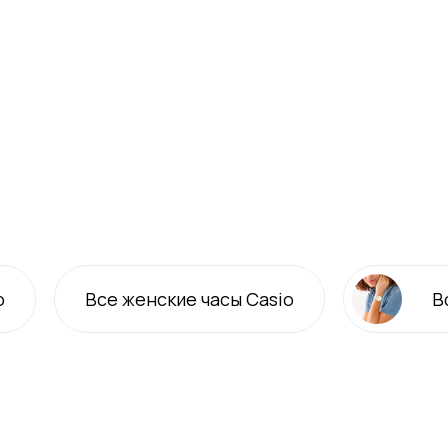
o
Все
женские
часы Casio
В