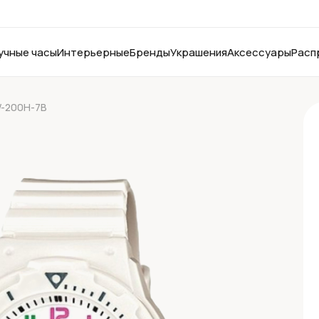
учные часы
Интерьерные
Бренды
Украшения
Аксессуары
Расп
W-200H-7B