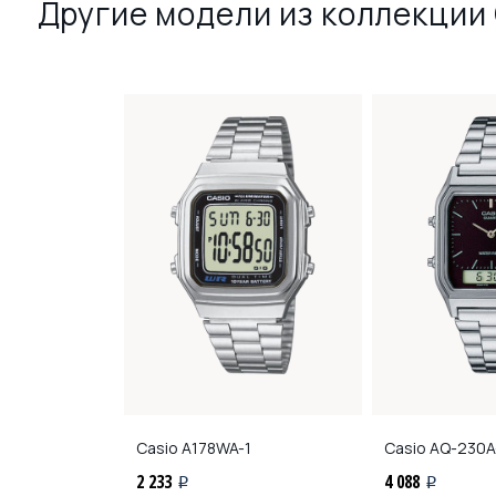
Другие модели из коллекции 
A-1A2
Casio
A178WA-1
Casio
AQ-230A
2 233
4 088
i
i