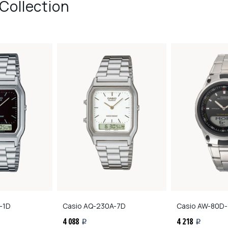
Collection
-1D
Casio
AQ-230A-7D
Casio
AW-80D-
4 088
4 218
i
i