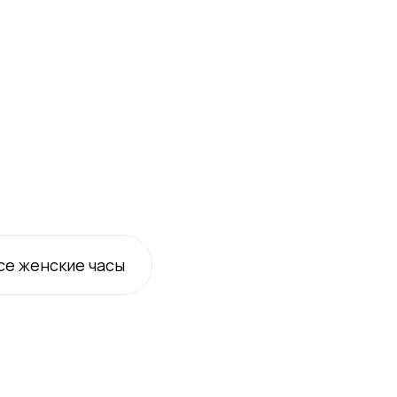
се
женские
часы