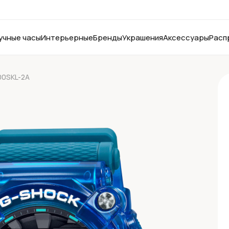
учные часы
Интерьерные
Бренды
Украшения
Аксессуары
Расп
00SKL-2A