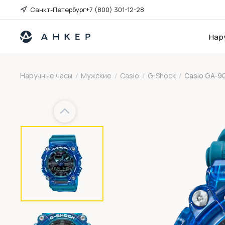
Санкт-Петербург
+7 (800) 301-12-28
Нар
Наручные часы
/
Мужские
/
Casio
/
G-Shock
/
Casio GA-9
Previous