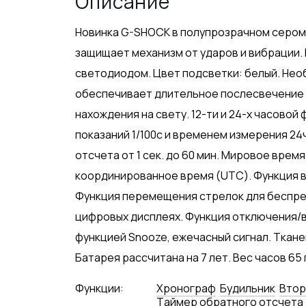
Описание
Новинка G-SHOCK в полупрозрачном сером
защищает механизм от ударов и вибрации
светодиодом. Цвет подсветки: белый. Не
обеспечивает длительное послесвечение 
нахождения на свету. 12-ти и 24-х часово
показаний 1/100с и временем измерения 24
отсчета от 1 сек. до 60 мин. Мировое время
координированное время (UTC). Функция 
Функция перемещения стрелок для беспр
цифровых дисплеях. Функция отключения/вк
функцией Snooze, ежечасный сигнал. Ткан
Батарея рассчитана на 7 лет. Вес часов 65 
Функции:
Хронограф
Будильник
Втор
Tаймер обратного отсчета