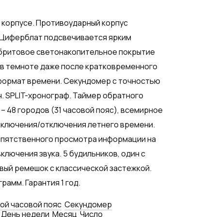
 корпусе. Противоударный корпус
. Циферблат подсвечивается ярким
обритовое светонакопительное покрытие
в темноте даже после кратковременного
й формат времени. Секундомер с точностью
ч. SPLIT-хронограф. Таймер обратного
 – 48 городов (31 часовой пояс), всемирное
включения/отключения летнего времени.
епятственного просмотра информации на
лючения звука. 5 будильников, один с
евый ремешок с классической застежкой.
грамм. Гарантия 1 год.
ой часовой пояс
Секундомер
День недели
Месяц
Число