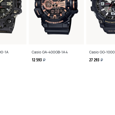
0-1A
Casio
GA-400GB-1A4
Casio
GG-1000
12 593
27 293
i
i