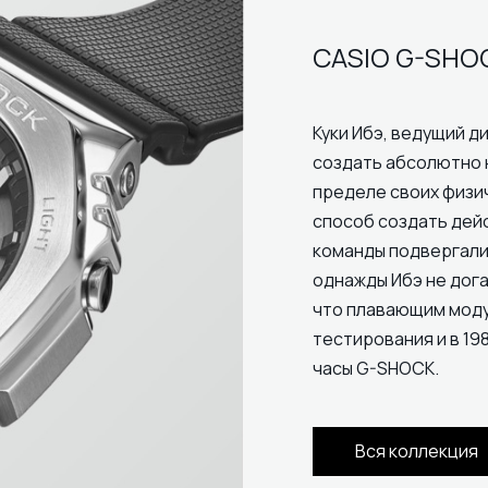
CASIO G-SHO
Куки Ибэ, ведущий ди
создать абсолютно 
пределе своих физи
способ создать дей
команды подвергали
однажды Ибэ не дога
что плавающим модул
тестирования и в 19
часы G-SHOCK.
Вся коллекция