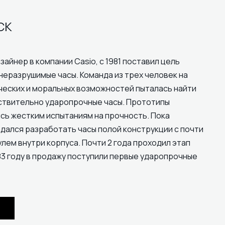
CK
зайнер в компании Casio, с 1981 поставил цель
неразрушимые часы. Команда из трех человек на
ческих и моральных возможностей пыталась найти
ствительно ударопрочные часы. Прототипы
сь жестким испытаниям на прочность. Пока
дался разработать часы полой конструкции с почти
ем внутри корпуса. Почти 2 года проходил этап
83 году в продажу поступили первые ударопрочные