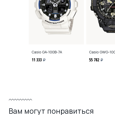
A1
Casio
GA-100B-7A
Casio
GWG-100
11 333
55 782
i
i
Вам могут понравиться