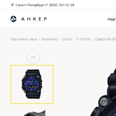
Санкт-Петербург
+7 (800) 301-12-28
Нар
Наручные часы
/
Мужские
/
Casio
/
G-Shock
/
Casio GA-9
Previous