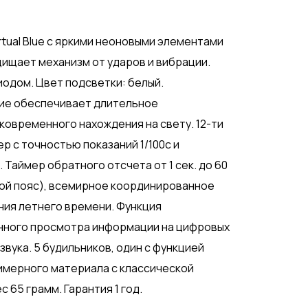
rtual Blue с яркими неоновыми элементами
ищает механизм от ударов и вибрации.
одом. Цвет подсветки: белый.
ие обеспечивает длительное
ковременного нахождения на свету. 12-ти
р с точностью показаний 1/100с и
 Таймер обратного отсчета от 1 сек. до 60
вой пояс), всемирное координированное
ния летнего времени. Функция
нного просмотра информации на цифровых
вука. 5 будильников, один с функцией
лимерного материала с классической
с 65 грамм. Гарантия 1 год.