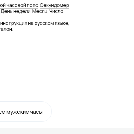
ой часовой пояс
Секундомер
День недели
Месяц
Число
 инструкция на русском языке,
талон.
се
мужские
часы