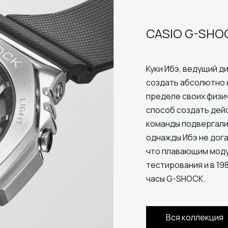
CASIO G-SHO
Куки Ибэ, ведущий ди
создать абсолютно 
пределе своих физи
способ создать дей
команды подвергали
однажды Ибэ не дога
что плавающим модул
тестирования и в 19
часы G-SHOCK.
Вся коллекция