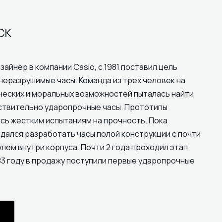
CK
зайнер в компании Casio, с 1981 поставил цель
неразрушимые часы. Команда из трех человек на
ческих и моральных возможностей пыталась найти
ствительно ударопрочные часы. Прототипы
сь жестким испытаниям на прочность. Пока
дался разработать часы полой конструкции с почти
ем внутри корпуса. Почти 2 года проходил этап
83 году в продажу поступили первые ударопрочные