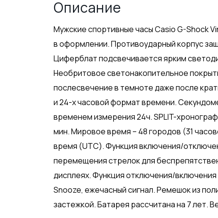
Описание
Мужские спортивные часы Casio G-Shock Vi
в оформлении. Противоударный корпус защ
Циферблат подсвечивается ярким светоди
Необритовое светонакопительное покрыт
послесвечение в темноте даже после крат
и 24-х часовой формат времени. Секундоме
временем измерения 24ч. SPLIT-хронограф.
мин. Мировое время – 48 городов (31 часо
время (UTC). Функция включения/отключе
перемещения стрелок для беспрепятстве
дисплеях. Функция отключения/включения з
Snooze, ежечасный сигнал. Ремешок из по
застежкой. Батарея рассчитана на 7 лет. Ве