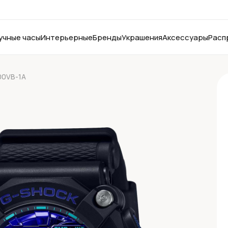
учные часы
Интерьерные
Бренды
Украшения
Аксессуары
Расп
00VB-1A