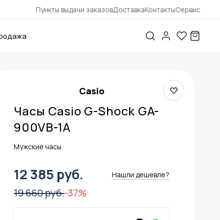
Пункты выдачи заказов
Доставка
Контакты
Сервис
родажа
Casio
Часы Casio G-Shock GA-
900VB-1A
Мужские часы
12 385 руб.
Нашли дешевле?
19 660 руб.
-37%