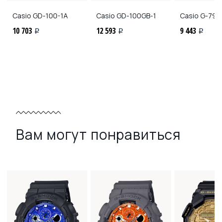
Casio
GD-100-1A
Casio
GD-100GB-1
Casio
G-790
10 703
12 593
9 443
i
i
i
Вам могут понравиться