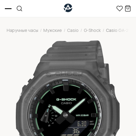
Наручные часы
/
Мужские
/
Casio
/
G-Shock
/
Casio GA-2100