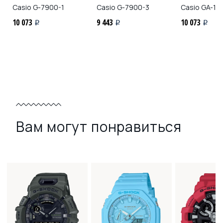
Casio
G-7900-1
Casio
G-7900-3
Casio
GA-10
10 073
9 443
10 073
i
i
i
Вам могут понравиться