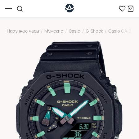
Наручные часы
/
Мужские
/
Casio
/
G-Shock
/
Casio GA-210