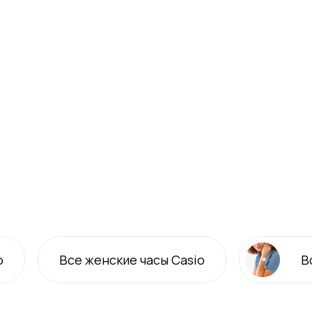
o
Все
женские
часы Casio
В