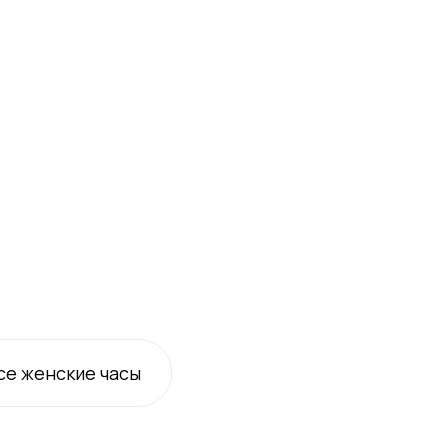
се
женские
часы