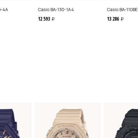
G-4A
Casio
BA-130-1A4
Casio
BA-110BE
12 593
13 286
i
i