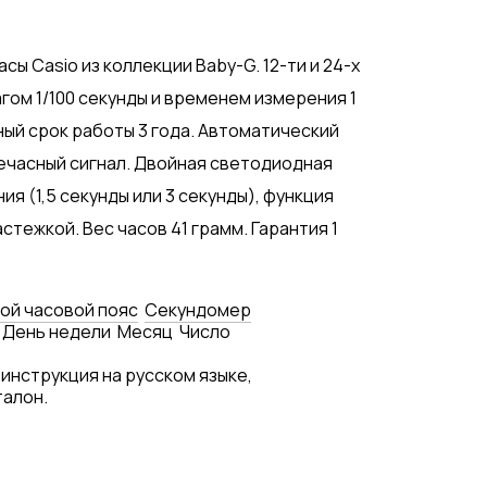
ы Casio из коллекции Baby-G. 12-ти и 24-х
ом 1/100 секунды и временем измерения 1
ный срок работы 3 года. Автоматический
жечасный сигнал. Двойная светодиодная
я (1,5 секунды или 3 секунды), функция
тежкой. Вес часов 41 грамм. Гарантия 1
ой часовой пояс
Секундомер
День недели
Месяц
Число
 инструкция на русском языке,
талон.