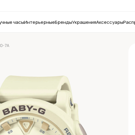
учные часы
Интерьерные
Бренды
Украшения
Аксессуары
Расп
10-7A