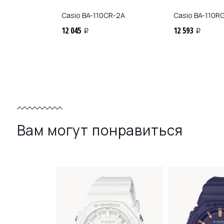
BC-9
Casio
BA-110CR-2A
Casio
BA-110R
12 045
12 593
i
i
Вам могут понравиться