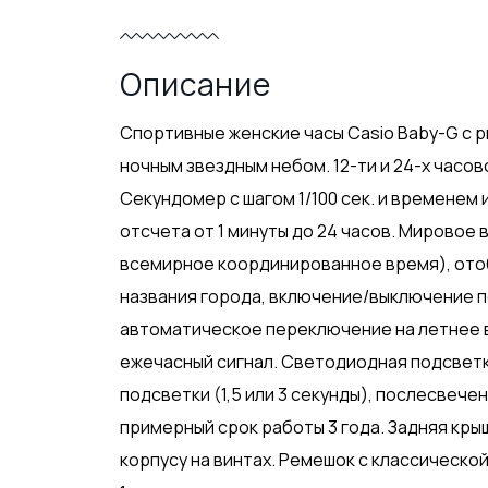
Описание
Спортивные женские часы Casio Baby-G с 
ночным звездным небом. 12-ти и 24-х час
Секундомер с шагом 1/100 сек. и временем 
отсчета от 1 минуты до 24 часов. Мировое 
всемирное координированное время), ото
названия города, включение/выключение п
автоматическое переключение на летнее в
ежечасный сигнал. Светодиодная подсвет
подсветки (1,5 или 3 секунды), послесвече
примерный срок работы 3 года. Задняя кры
корпусу на винтах. Ремешок с классической