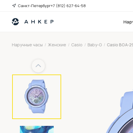
Санкт-Петербург
+7 (812) 627-64-58
Нар
Наручные часы
/
Женские
/
Casio
/
Baby-G
/
Casio BGA-2
Previous