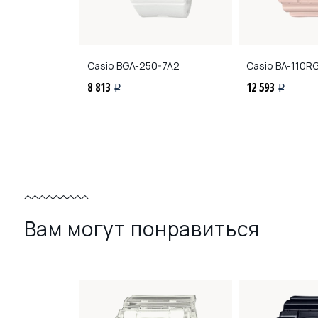
FH-4A
Casio
BGA-250-7A2
Casio
BA-110R
8 813
12 593
i
i
Вам могут понравиться