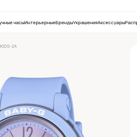
учные часы
Интерьерные
Бренды
Украшения
Аксессуары
Расп
90DS-2A