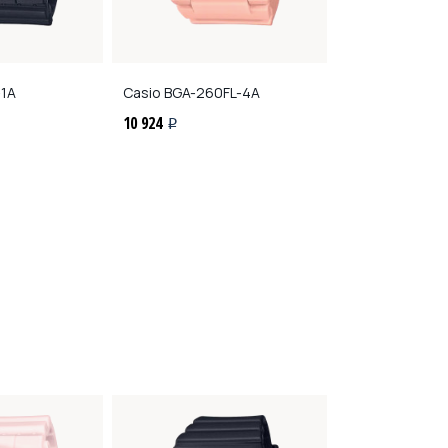
1A
Casio
BGA-260FL-4A
Casio
BGA-280
10 924
10 073
i
i