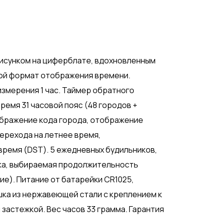
рисунком на циферблате, вдохновленным
овой формат отображения времени.
измерения 1 час. Таймер обратного
время 31 часовой пояс (48 городов +
бражение кода города, отображение
ерехода на летнее время,
ремя (DST). 5 ежедневных будильников,
ка, выбираемая продолжительность
ние). Питание от батарейки CR1025,
шка из нержавеющей стали с креплением к
 застежкой. Вес часов 33 грамма. Гарантия