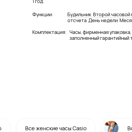
1 год.
Функции:
Будильник
Второй часовой 
отсчета
День недели
Меся
Комплектация:
Часы, фирменная упаковка,
заполненный гарантийный 
o
Все
женские
часы Casio
В