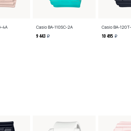
G-4A
Casio
BA-110SC-2A
Casio
BA-120T-
9 443
10 495
i
i