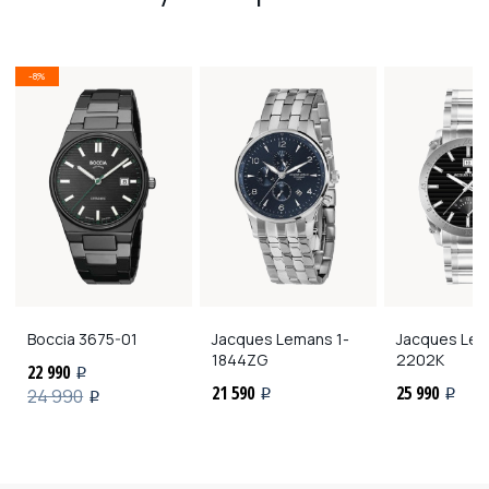
-8%
Boccia
3675-01
Jacques Lemans
1-
Jacques Le
1844ZG
2202K
22 990
i
21 590
25 990
24 990
i
i
i