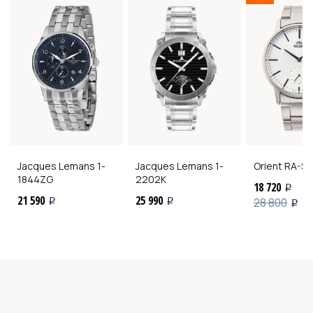
Jacques Lemans
1-
Jacques Lemans
1-
Orient
RA-SP
1844ZG
2202K
18 720
i
21 590
25 990
28 800
i
i
i