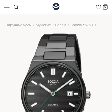
Наручные часы
/
Мужские
/
Boccia
/
Boccia 3675-01