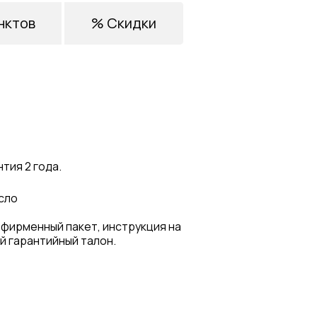
нктов
% Скидки
тия 2 года.
сло
 фирменный пакет, инструкция на
й гарантийный талон.