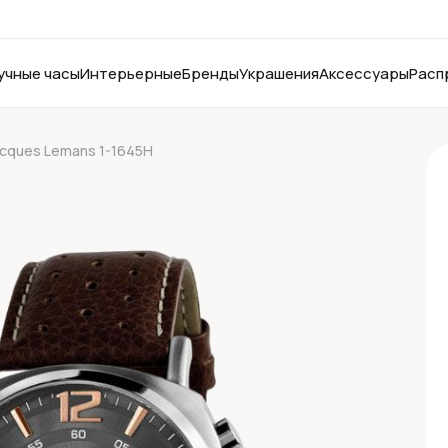
учные часы
Интерьерные
Бренды
Украшения
Аксессуары
Расп
acques Lemans 1-1645H