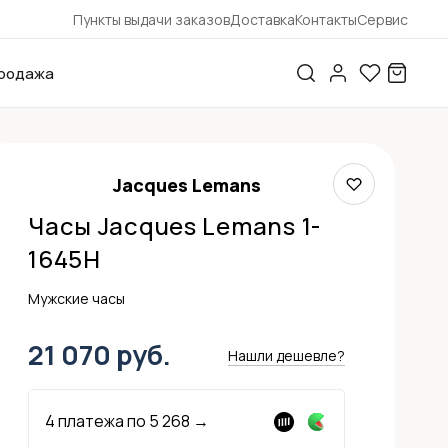
Пункты выдачи заказов
Доставка
Контакты
Сервис
родажа
Jacques Lemans
Часы Jacques Lemans 1-
1645H
Мужские часы
21 070 руб.
Нашли дешевле?
4 платежа по
5 268
→