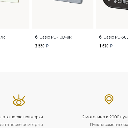
-7R
б. Casio
PQ-10D-8R
б. Casio
PQ-30B
2 580
1 620
i
i
лата после примерки
2 магазина и 2000 пун
лата после осмотра и
Пункты самовывоз