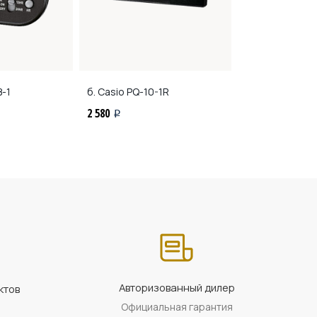
-1
б. Casio
PQ-10-1R
б. Casio
PQ-30
2 580
1 620
i
i
Авторизованный дилер
ктов
Официальная гарантия
а