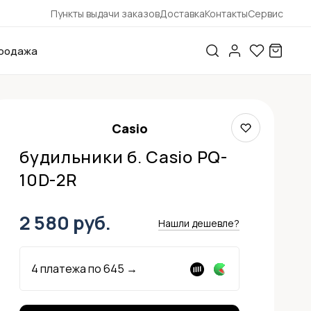
Пункты выдачи заказов
Доставка
Контакты
Сервис
родажа
Casio
будильники б. Casio PQ-
10D-2R
2 580 руб.
Нашли дешевле?
4 платежа по
645
→