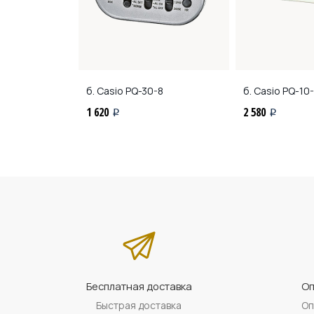
B-7
б. Casio
PQ-30-8
б. Casio
PQ-10
1 620
2 580
i
i
Бесплатная доставка
Оп
Быстрая доставка
Оп