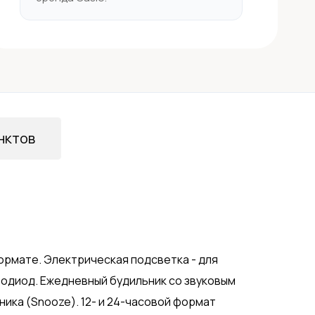
нктов
ормате. Электрическая подсветка - для
одиод. Ежедневный будильник со звуковым
ника (Snooze). 12- и 24-часовой формат