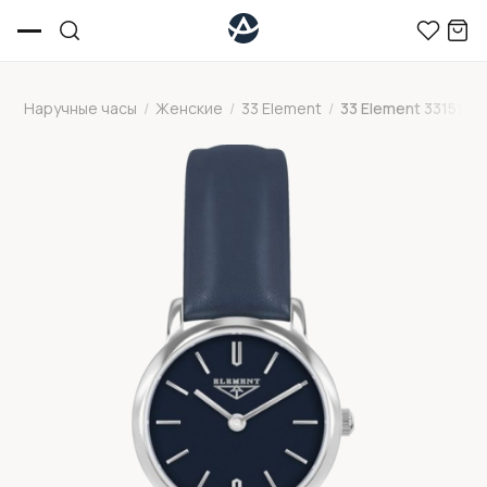
Наручные часы
/
Женские
/
33 Element
/
33 Element 331517