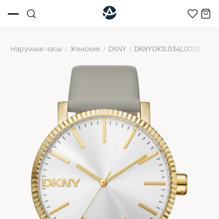
Наручные часы
/
Женские
/
DKNY
/
DKNY DK1L034L0025