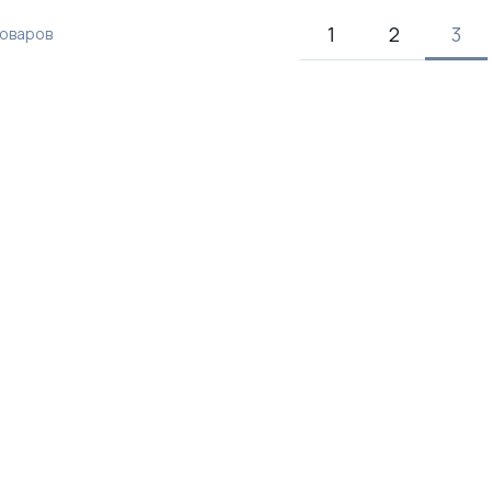
1
2
3
оваров