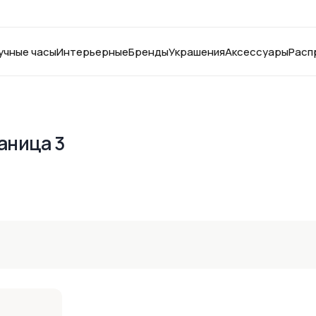
учные часы
Интерьерные
Бренды
Украшения
Аксессуары
Расп
аница 3