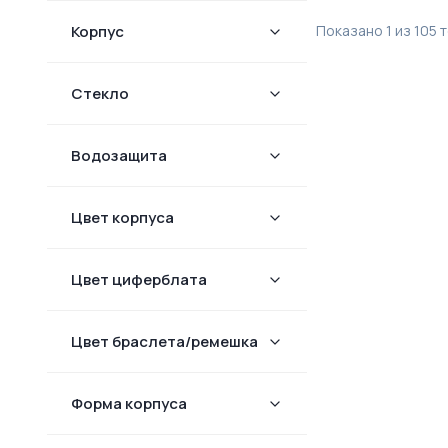
Корпус
Показано
1
из
105
т
Стекло
Водозащита
Цвет корпуса
Цвет циферблата
Цвет браслета/ремешка
Форма корпуcа