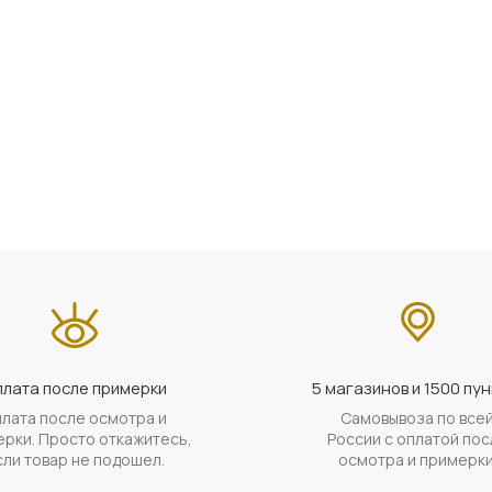
лата после примерки
5 магазинов и 1500 пун
лата после осмотра и
Самовывоза по все
рки. Просто откажитесь,
России с оплатой пос
сли товар не подошел.
осмотра и примерки