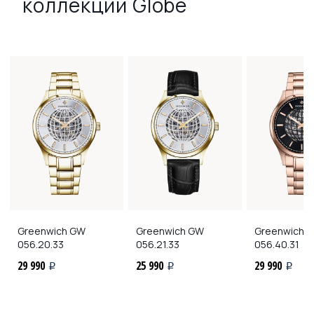
коллекции Globe
Greenwich
GW
Greenwich
GW
Greenwich
G
056.20.33
056.21.33
056.40.31
29 990
25 990
29 990
i
i
i