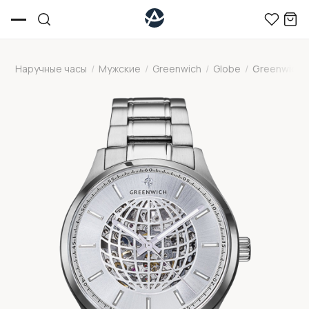
Наручные часы
/
Мужские
/
Greenwich
/
Globe
/
Greenwich G