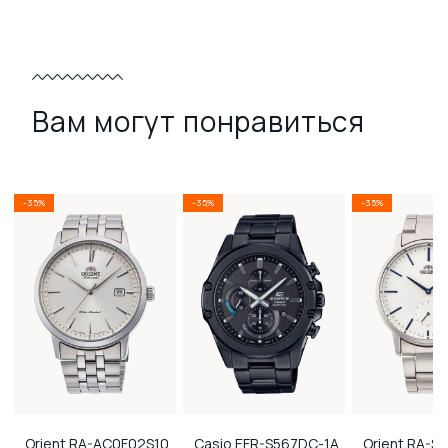
Вам могут понравиться
-35%
-35%
-35%
Orient
RA-AC0F02S10
Casio
EFR-S567DC-1A
Orient
RA-SP