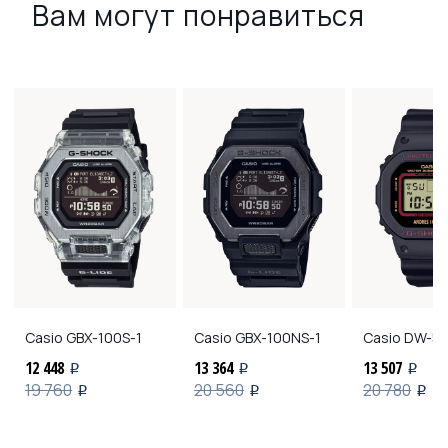
Вам могут понравиться
Casio
GBX-100S-1
Casio
GBX-100NS-1
Casio
DW-56
12 448
13 364
13 507
i
i
i
19 760
20 560
20 780
i
i
i