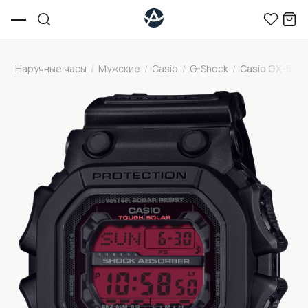
Наручные часы
/
Мужские
/
Casio
/
G-Shock
/
Casio GX-56B