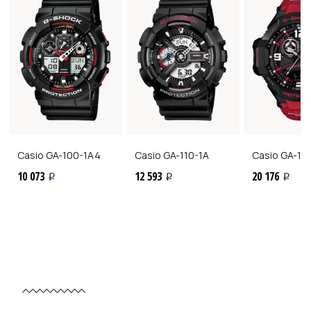
Casio
GA-100-1A4
Casio
GA-110-1A
Casio
GA-10
10 073
12 593
20 176
i
i
i