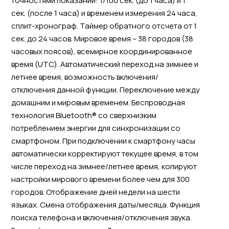
точностями показаний: 1/100 сек. (до 1 часа) и 1
сек. (после 1 часа) и временем измерения 24 часа,
сплит-хронограф. Таймер обратного отсчета от 1
сек. до 24 часов. Мировое время – 38 городов (38
часовых поясов), всемирное координированное
время (UTC). Автоматический переход на зимнее и
летнее время, возможность включения/
отключения данной функции. Переключение между
домашним и мировым временем. Беспроводная
технология Bluetooth® со сверхнизким
потреблением энергии для синхронизации со
смартфоном. При подключении к смартфону часы
автоматически корректируют текущее время, в том
числе переход на зимнее/летнее время, копируют
настройки мирового времени более чем для 300
городов. Отображение дней недели на шести
языках. Смена отображения даты/месяца. Функция
поиска телефона и включения/отключения звука.