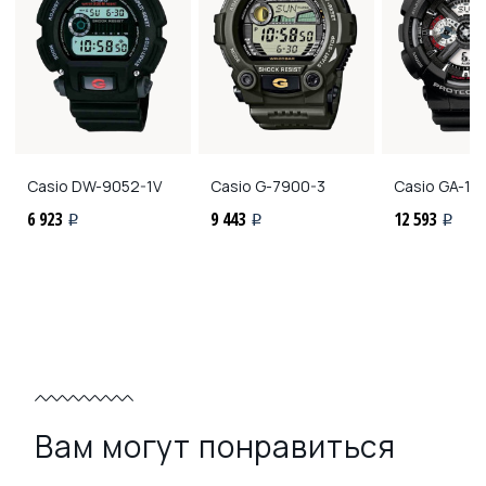
Casio
DW-9052-1V
Casio
G-7900-3
Casio
GA-110
6 923
9 443
12 593
i
i
i
Вам могут понравиться