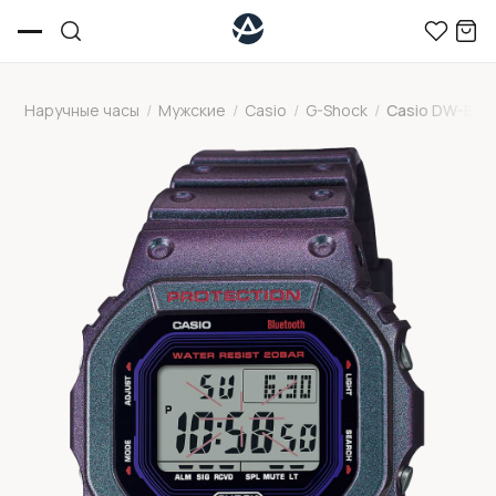
Наручные часы
/
Мужские
/
Casio
/
G-Shock
/
Casio DW-B5