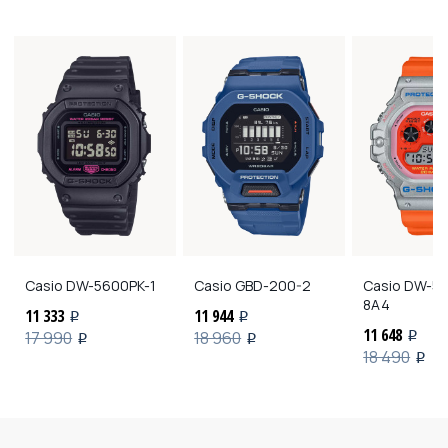
Casio
DW-5600PK-1
Casio
GBD-200-2
Casio
DW-59
8A4
11 333
11 944
i
i
11 648
17 990
18 960
i
i
i
18 490
i