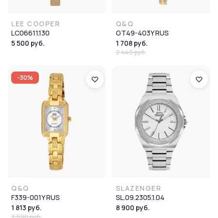
LEE COOPER
Q&Q
LC06611.130
GT49-403Y RUS
5 500 руб.
1 708 руб.
2 440 руб.
-30%
Q&Q
SLAZENGER
F339-001Y RUS
SL.09.2305.1.04
1 813 руб.
8 900 руб.
2 590 руб.