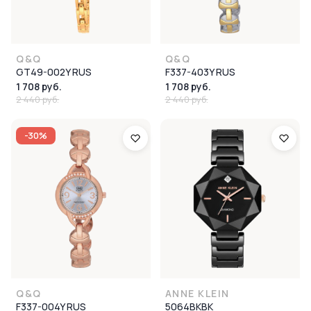
Q&Q
Q&Q
GT49-002Y RUS
F337-403Y RUS
1 708 руб.
1 708 руб.
2 440 руб.
2 440 руб.
-30%
Q&Q
ANNE KLEIN
F337-004Y RUS
5064BKBK