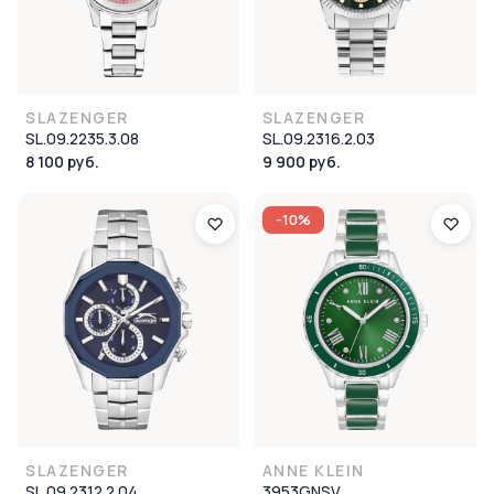
SLAZENGER
SLAZENGER
SL.09.2235.3.08
SL.09.2316.2.03
8 100 руб.
9 900 руб.
-10%
SLAZENGER
ANNE KLEIN
SL.09.2312.2.04
3953GNSV