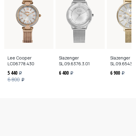
Lee Cooper
Slazenger
Slazenger
LC06778.430
SL.09.6376.3.01
SL.09.6543.
5 440
6 400
6 900
i
i
i
6 800
i