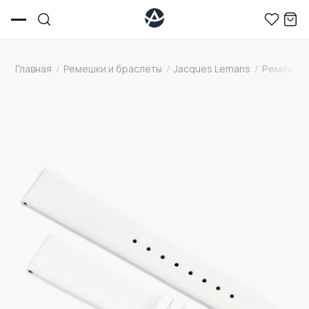
Главная
/
Ремешки и браслеты
/
Jacques Lemans
/
Ремешок 