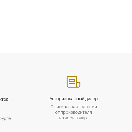
Авторизованный дилер
ктов
Официальная гарантия
а
от производителя
на весь товар.
бурге.