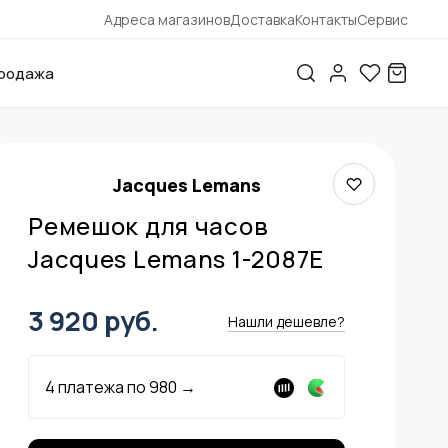
Адреса магазинов
Доставка
Контакты
Сервис
родажа
Jacques Lemans
Ремешок для часов
Jacques Lemans 1-2087E
3 920 руб.
Нашли дешевле?
4 платежа по
980
→