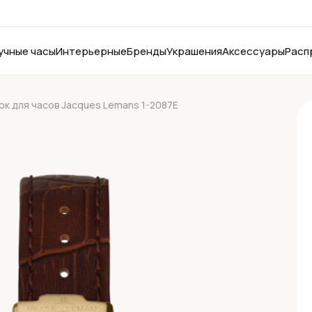
учные часы
Интерьерные
Бренды
Украшения
Аксессуары
Расп
к для часов Jacques Lemans 1-2087E