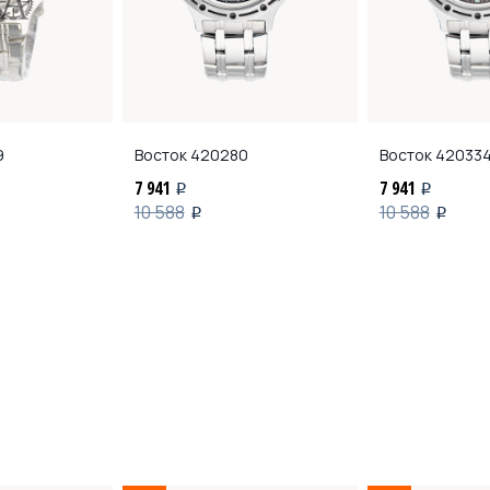
9
Восток
420280
Восток
42033
7 941
7 941
i
i
10 588
10 588
i
i