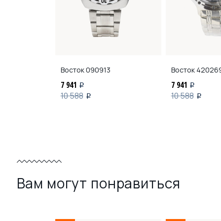
Восток
090913
Восток
42026
7 941
7 941
i
i
10 588
10 588
i
i
Вам могут понравиться