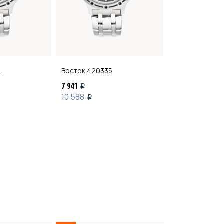
4
Восток
420335
Восток
42038
7 941
7 941
i
i
10 588
10 588
i
i