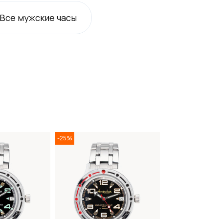
Все
мужские
часы
-25%
-25%