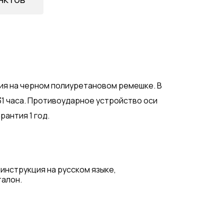
ия на черном полиуретановом ремешке. В
 31 часа. Противоударное устройство оси
рантия 1 год.
 инструкция на русском языке,
талон.