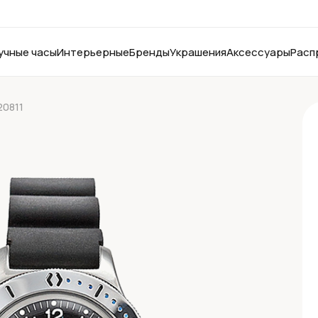
учные часы
Интерьерные
Бренды
Украшения
Аксессуары
Расп
20811