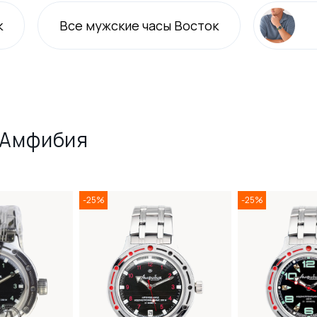
к
Все
мужские
часы Восток
 Амфибия
-25%
-25%