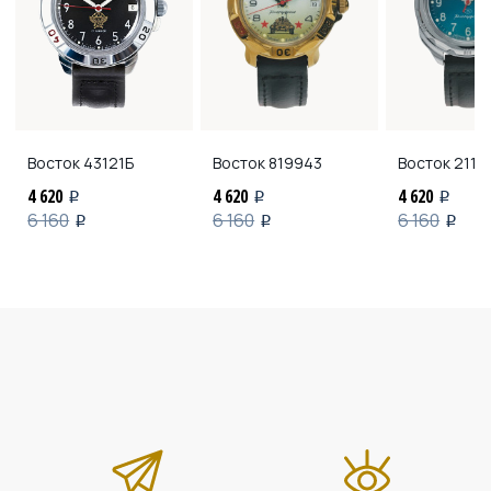
Восток
43121Б
Восток
819943
Восток
2113
4 620
4 620
4 620
i
i
i
6 160
6 160
6 160
i
i
i