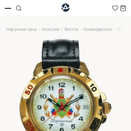
Наручные часы
/
Мужские
/
Восток
/
Командирские
/
Восто