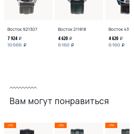
Восток
921307
Восток
211818
Восток
4311
7 924
4 620
4 620
i
i
i
10 566
6 160
6 160
i
i
i
Вам могут понравиться
-25%
-25%
-25%