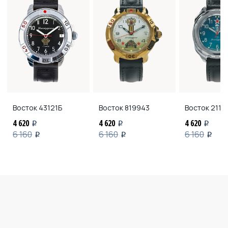
Восток
43121Б
Восток
819943
Восток
2113
4 620
4 620
4 620
i
i
i
6 160
6 160
6 160
i
i
i