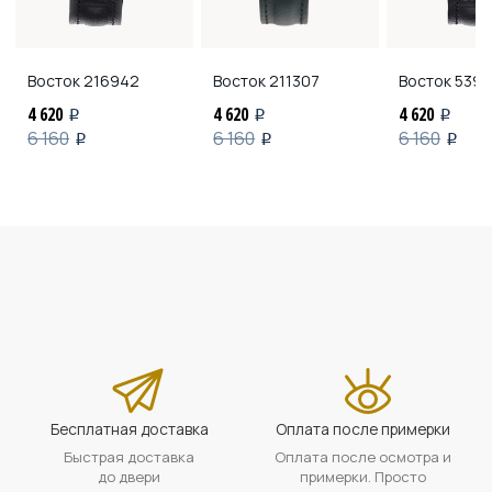
Восток
216942
Восток
211307
Восток
5392
4 620
4 620
4 620
i
i
i
6 160
6 160
6 160
i
i
i
Бесплатная доставка
Оплата после примерки
Быстрая доставка
Оплата после осмотра и
до двери
примерки. Просто