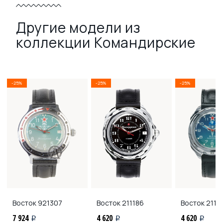
Другие модели из
коллекции Командирские
-25%
-25%
-25%
Восток
921307
Восток
211186
Восток
2118
7 924
4 620
4 620
i
i
i