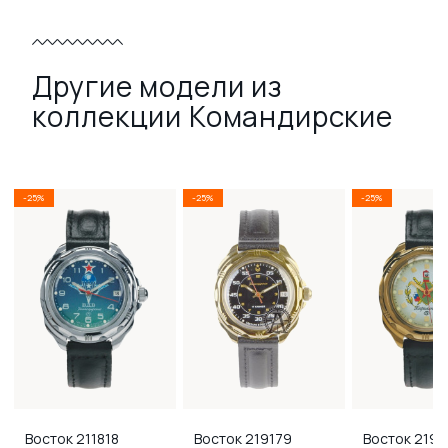
Другие модели из
коллекции Командирские
-25%
-25%
-25%
Восток
211818
Восток
219179
Восток
2195