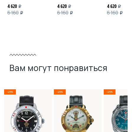
4 620
4 620
4 620
i
i
i
6 160
6 160
6 160
i
i
i
Вам могут понравиться
-25%
-25%
-25%