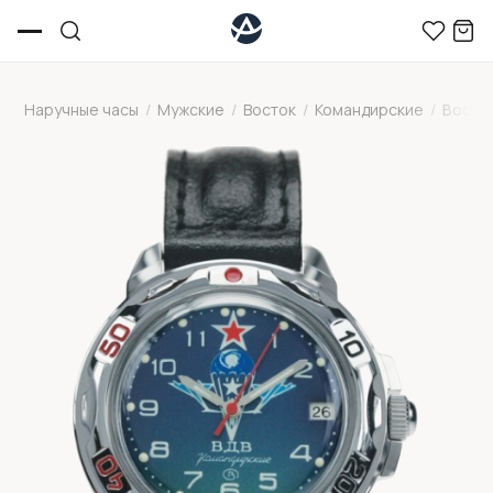
Наручные часы
/
Мужские
/
Восток
/
Командирские
/
Восто