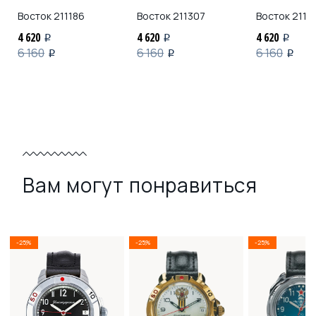
Восток
211186
Восток
211307
Восток
2113
4 620
4 620
4 620
i
i
i
6 160
6 160
6 160
i
i
i
Вам могут понравиться
-25%
-25%
-25%