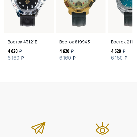
Восток
43121Б
Восток
819943
Восток
2113
4 620
4 620
4 620
i
i
i
6 160
6 160
6 160
i
i
i