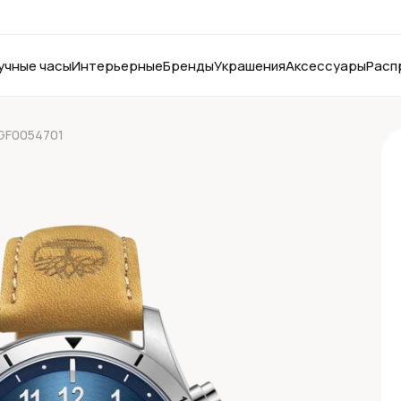
учные часы
Интерьерные
Бренды
Украшения
Аксессуары
Расп
GF0054701