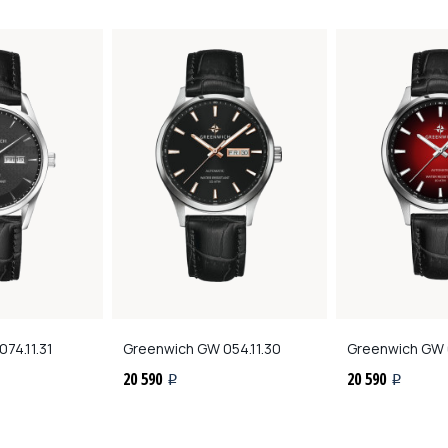
74.11.31
Greenwich
GW 054.11.30
Greenwich
GW 0
20 590
20 590
i
i