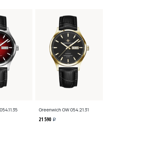
54.11.35
Greenwich
GW 054.21.31
Greenwich
GW 0
21 590
20 890
i
i