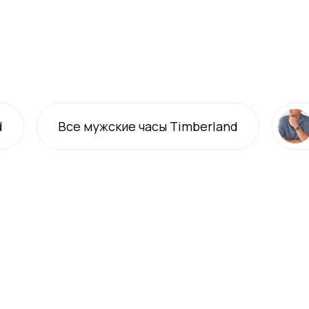
d
Все
мужские
часы Timberland