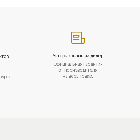
Авторизованный дилер
ктов
Официальная гарантия
а
от производителя
на весь товар.
бурге.