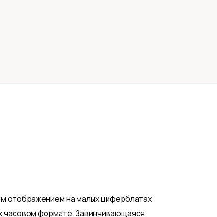
ым отображением на малых циферблатах
4-х часовом формате. Завинчивающаяся