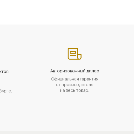
Авторизованный дилер
ктов
Официальная гарантия
а
от производителя
на весь товар.
бурге.