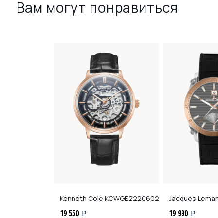
Вам могут понравиться
ns
1-1877A
Kenneth Cole
KCWGE2220602
Jacques Lema
19 550
19 990
i
i