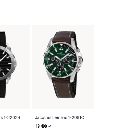
ns
1-2202B
Jacques Lemans
1-2091C
Jacques Lema
19 490
19 490
i
i