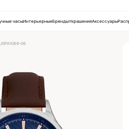
учные часы
Интерьерные
Бренды
Украшения
Аксессуары
Расп
n USPA1069-06