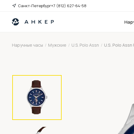
Санкт-Петербург
+7 (812) 627-64-58
Нар
Наручные часы
/
Мужские
/
U.S. Polo Assn
/
U.S. Polo Ass