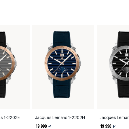
ns
1-2202E
Jacques Lemans
1-2202H
Jacques Lema
19 990
19 990
i
i